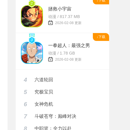
↓下载
拯救小宇宙
动漫 / 817.37 MB
2026-02-08 更新
↓下载
一拳超人：最强之男
动漫 / 1.78 GB
2026-02-08 更新
4
六道轮回
5
究极宝贝
6
女神危机
7
斗破苍穹：巅峰对决
8
中职篮：全力以赴