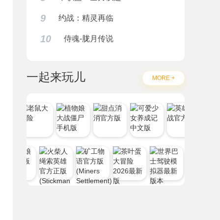
9
约战：精灵再临
10
侍魂-胧月传说
一起来玩儿
MORE +