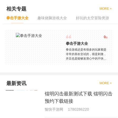
相关专题
MORE +
拳击手游大全
趣味烧脑游戏大全
好玩的太空冒险类游
0
款
拳击手游大全
拳击游戏还是有很多的玩家都是
非常的喜欢尝试的，很是刺激，
并且也是能够发泄心中的不快
吧，现在市面上是有很多的类型
的拳击的游戏，这些游戏一般都
是一些格斗的游戏，其实是非常
的有趣，也是相当的刺激的，游
戏中是有一些不同的场景都是能
最新资讯
MORE +
够去进行体验的，我们也是能够
去刺激的进行对战的，小编现在
镭明闪击最新测试下载 镭明闪击
就是收集了一些有意思的拳击游
戏，相信你们一定会喜欢的。
预约下载链接
愉快手游网
1780286220