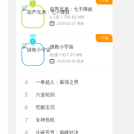
↓下载
葫芦兄弟：七子降妖
0.1折 / 735.82 MB
2026-02-07 更新
↓下载
拯救小宇宙
动漫 / 817.37 MB
2026-02-08 更新
4
一拳超人：最强之男
5
六道轮回
6
究极宝贝
7
女神危机
8
斗破苍穹：巅峰对决